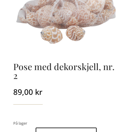
Pose med dekorskjell, nr.
2
89,00
kr
På lager
Pose