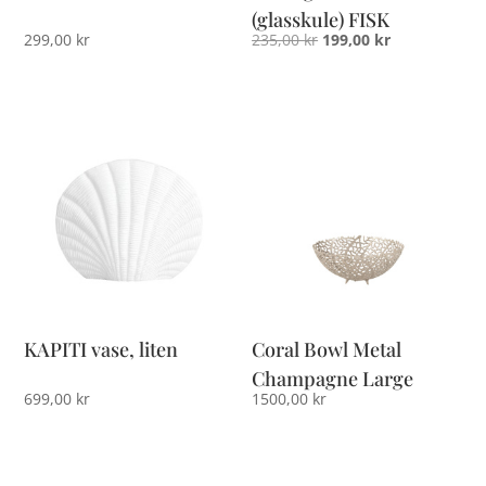
(glasskule) FISK
Opprinnelig
Nåværende
299,00
kr
235,00
kr
199,00
kr
pris
pris
var:
er:
235,00 kr.
199,00 kr.
KAPITI vase, liten
Coral Bowl Metal
Champagne Large
699,00
kr
1500,00
kr