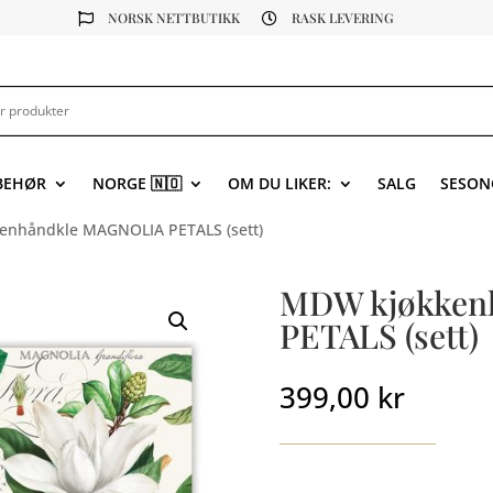
NORSK NETTBUTIKK
RASK LEVERING


LBEHØR
NORGE 🇳🇴
OM DU LIKER:
SALG
SESON
enhåndkle MAGNOLIA PETALS (sett)
MDW kjøkken
PETALS (sett)
399,00
kr