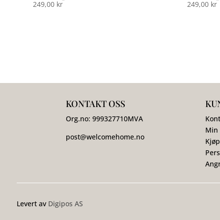
249,00
kr
249,00
kr
KONTAKT OSS
KU
Org.no:
999327710
MVA
Kont
Min
post@welcomehome.no
Kjøp
Pers
Angr
Levert av
Digipos AS