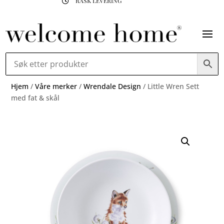
RASK LEVERING

Hjem
/
Våre merker
/
Wrendale Design
/ Little Wren Sett
med fat & skål