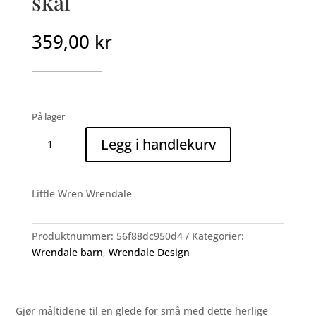
skål
359,00
kr
På lager
Little
Legg i handlekurv
Wren
Sett
med
Little Wren Wrendale
fat
&
skål
Produktnummer:
56f88dc950d4
Kategorier:
antall
Wrendale barn
,
Wrendale Design
Gjør måltidene til en glede for små med dette herlige