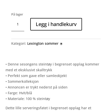
På lager
Lite
Legg i handlekurv
serveringsfat
i
skjellsteintøy,
hvit/blå
Kategori:
Lexington sommer ☀️
antall
• Denne sesongens steintøy i begrenset opplag kommer
med et eksklusivt skalltrykk
• Perfekt som gave eller samleobjekt
• Sommerkolleksjon
• Annoncen er trykt nederst på siden
• Farge: Hvit/blå
• Materiale: 100 % steintøy
Dette lille serveringsfatet i begrenset opplag har et