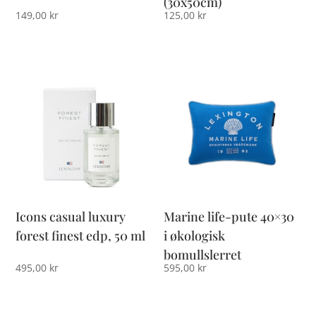
(30x50cm)
149,00
kr
125,00
kr
Icons casual luxury
Marine life-pute 40×30
forest finest edp, 50 ml
i økologisk
bomullslerret
495,00
kr
595,00
kr