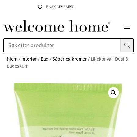
RASK LEVERING

Hjem
/
Interiør
/
Bad
/
Såper og kremer
/ Liljekonvall Dusj &
Badeskum