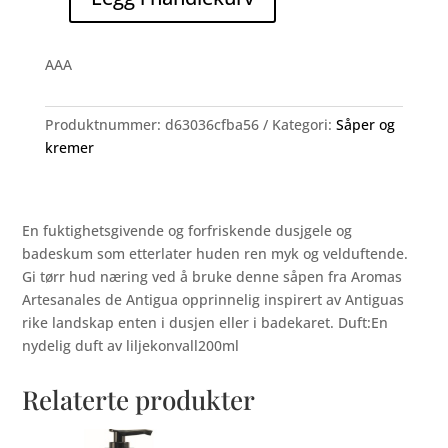
Liljekonvall
Dusj
&
AAA
Badeskum
antall
Produktnummer:
d63036cfba56
Kategori:
Såper og
kremer
En fuktighetsgivende og forfriskende dusjgele og
badeskum som etterlater huden ren myk og velduftende.
Gi tørr hud næring ved å bruke denne såpen fra Aromas
Artesanales de Antigua opprinnelig inspirert av Antiguas
rike landskap enten i dusjen eller i badekaret. Duft:En
nydelig duft av liljekonvall200ml
Relaterte produkter