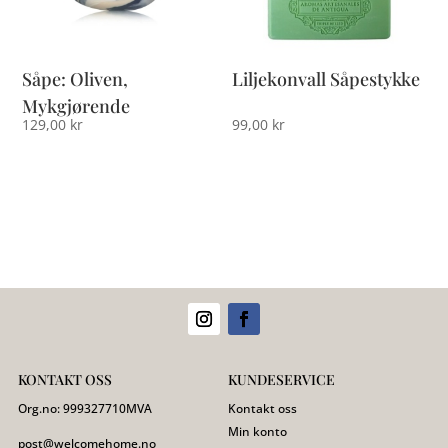
Såpe: Oliven,
Liljekonvall Såpestykke
Mykgjørende
129,00
kr
99,00
kr
KONTAKT OSS
KUNDESERVICE
Org.no:
999327710
MVA
Kontakt oss
Min konto
post@welcomehome.no