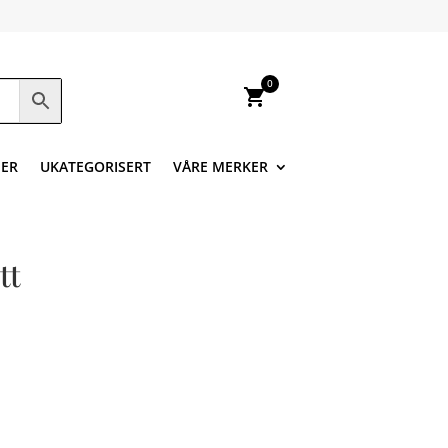
0
shopping_cart
ER
UKATEGORISERT
VÅRE MERKER
tt