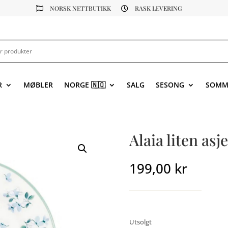
NORSK NETTBUTIKK
RASK LEVERING


R
MØBLER
NORGE 🇳🇴
SALG
SESONG
SOMM
Alaia liten asje
199,00
kr
Utsolgt