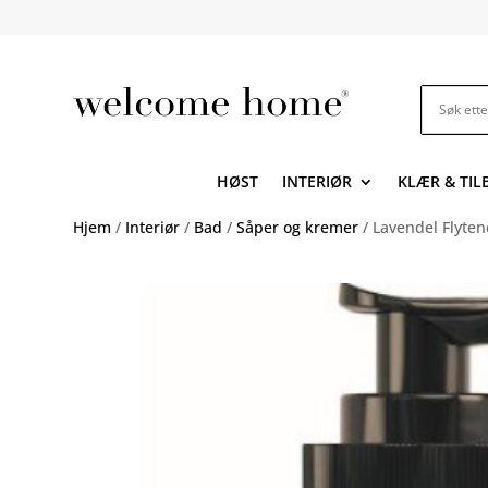
HØST
INTERIØR
KLÆR & TI
Hjem
/
Interiør
/
Bad
/
Såper og kremer
/ Lavendel Flyte