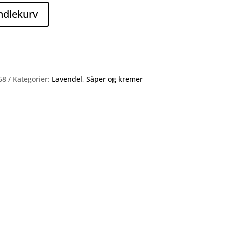
ndlekurv
68
Kategorier:
Lavendel
,
Såper og kremer