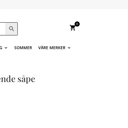
0
shopping_cart
G
SOMMER
VÅRE MERKER
ende såpe