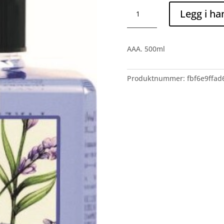
Lavendel
Legg i ha
Flytende
såpe
antall
AAA. 500ml
Produktnummer:
fbf6e9ffad