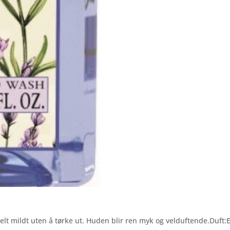
t mildt uten å tørke ut. Huden blir ren myk og velduftende.Duft:E