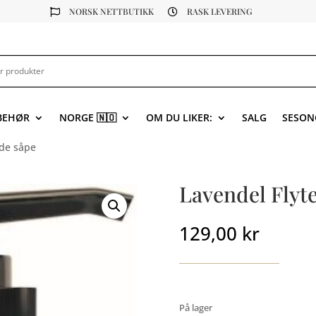
NORSK NETTBUTIKK
RASK LEVERING


LBEHØR
NORGE 🇳🇴
OM DU LIKER:
SALG
SESON
nde såpe
Lavendel Flyt
129,00
kr
På lager