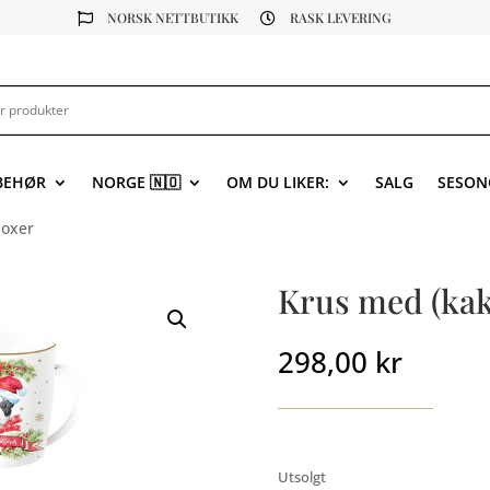
NORSK NETTBUTIKK
RASK LEVERING


LBEHØR
NORGE 🇳🇴
OM DU LIKER:
SALG
SESON
boxer
Krus med (kak
298,00
kr
Utsolgt