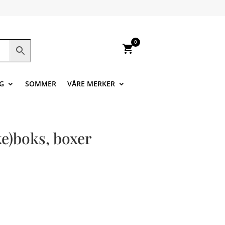
0
shopping_cart
G
SOMMER
VÅRE MERKER
e)boks, boxer