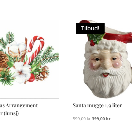
Tilbud!
as Arrangement
Santa mugge 1,9 liter
r (lunsj)
Opprinnelig
Nåværend
599,00
kr
399,00
kr
pris
pris