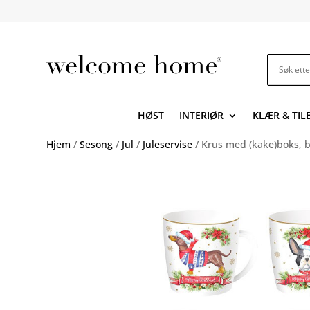
HØST
INTERIØR
KLÆR & TI
Hjem
/
Sesong
/
Jul
/
Juleservise
/ Krus med (kake)boks, 