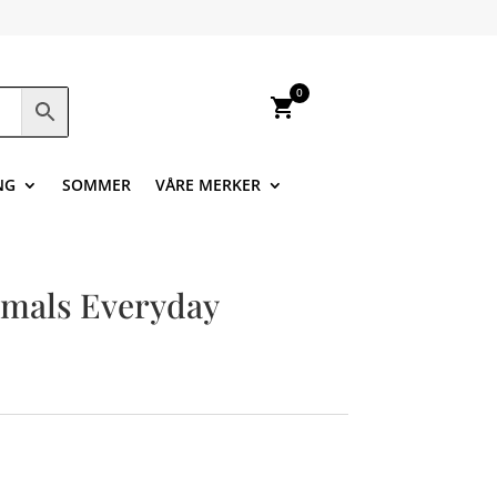
0
shopping_cart
NG
SOMMER
VÅRE MERKER
imals Everyday