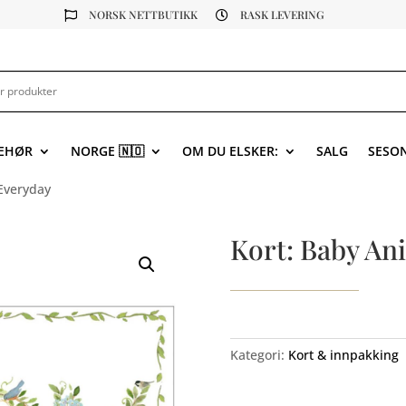
NORSK NETTBUTIKK
RASK LEVERING


BEHØR
NORGE 🇳🇴
OM DU ELSKER:
SALG
SESO
Everyday
Kort: Baby An
Kategori:
Kort & innpakking