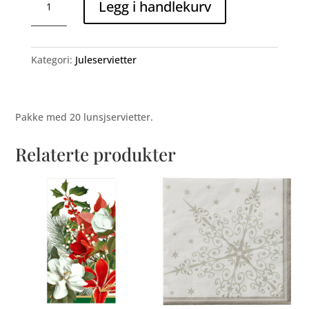
Legg i handlekurv
Festive
Camper
(lunsj)
antall
Kategori:
Juleservietter
Pakke med 20 lunsjservietter.
Relaterte produkter