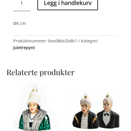
Legg i handlekurv
blad
latte
med
Ø8 cm
glitter
2
antall
Produktnummer:
bea086e2b8b1
Kategori:
Juletrepynt
Relaterte produkter