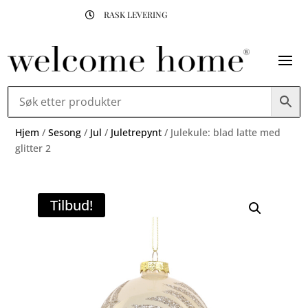
RASK LEVERING

Hjem
/
Sesong
/
Jul
/
Juletrepynt
/ Julekule: blad latte med
glitter 2
Tilbud!