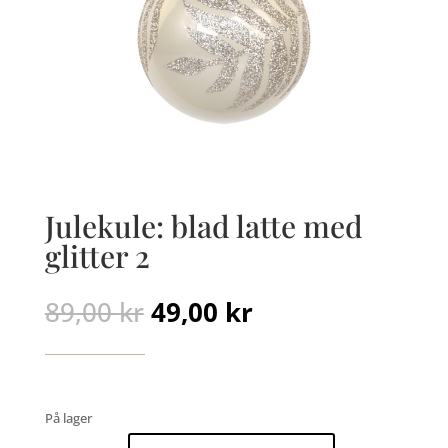
Julekule: blad latte med
glitter 2
Opprinnelig
Nåværende
89,00
kr
49,00
kr
pris
pris
var:
er:
89,00 kr.
49,00 kr.
På lager
Julekule: