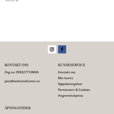
KONTAKT OSS
KUNDESERVICE
Org.no:
999327710
MVA
Kontakt oss
Min konto
post@welcomehome.no
Kjøpsbetingelser
Personvern & Cookies
Angrerettskjema
ÅPNINGSTIDER