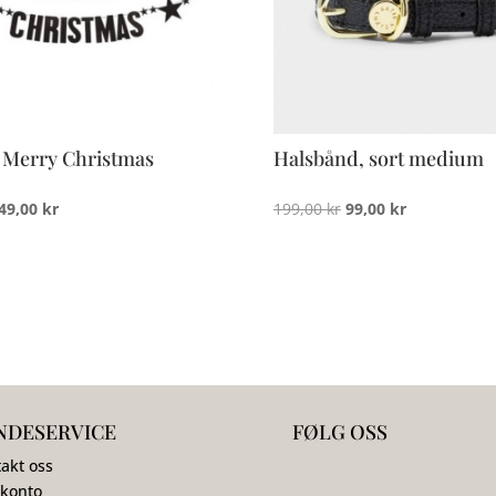
 Merry Christmas
Halsbånd, sort medium
Opprinnelig
Nåværende
Opprinnelig
Nåværende
49,00
kr
199,00
kr
99,00
kr
pris
pris
pris
pris
var:
er:
var:
er:
149,00 kr.
49,00 kr.
199,00 kr.
99,00 kr.
NDESERVICE
FØLG OSS
akt oss
 konto