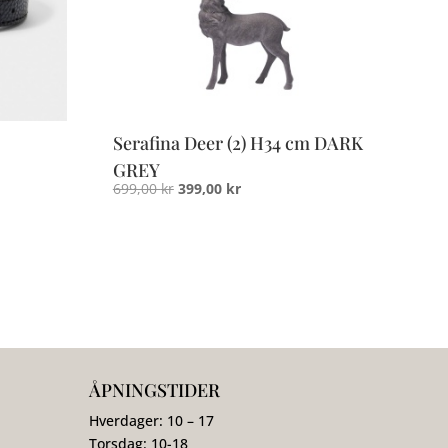
Serafina Deer (2) H34 cm DARK
GREY
Opprinnelig
Nåværende
699,00
kr
399,00
kr
pris
pris
var:
er:
699,00 kr.
399,00 kr.
ÅPNINGSTIDER
Hverdager: 10 – 17
Torsdag: 10-18