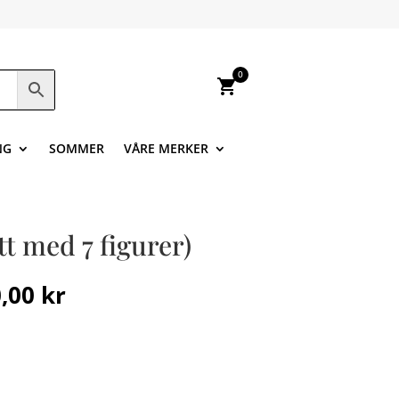
0
shopping_cart
NG
SOMMER
VÅRE MERKER
tt med 7 figurer)
innelig
Nåværende
0,00
kr
pris
er:
,00 kr.
2500,00 kr.