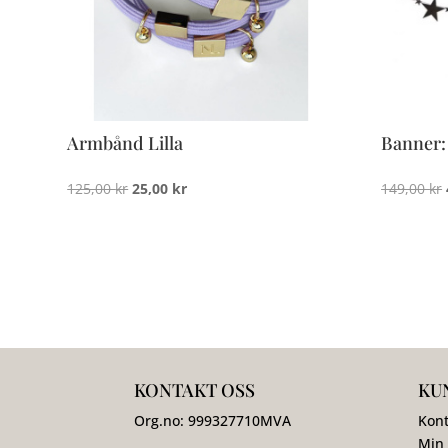
Armbånd Lilla
Banner:
Opprinnelig
Nåværende
125,00
kr
25,00
kr
149,00
kr
pris
pris
var:
er:
125,00 kr.
25,00 kr.
KONTAKT OSS
KU
Org.no:
999327710
MVA
Kont
Min