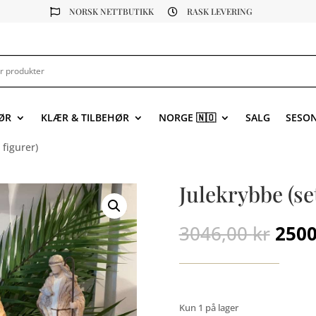
NORSK NETTBUTIKK
RASK LEVERING


ØR
KLÆR & TILBEHØR
NORGE 🇳🇴
SALG
SESO
 figurer)
Julekrybbe (se
Oppr
3046,00
kr
250
pris
var:
3046
Kun 1 på lager