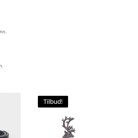
enn.
n.
Tilbud!