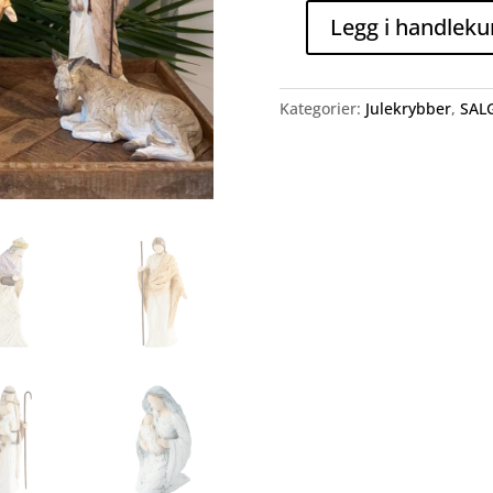
Legg i handleku
Julekrybbe
(sett
med
Kategorier:
Julekrybber
,
SAL
7
figurer)
antall