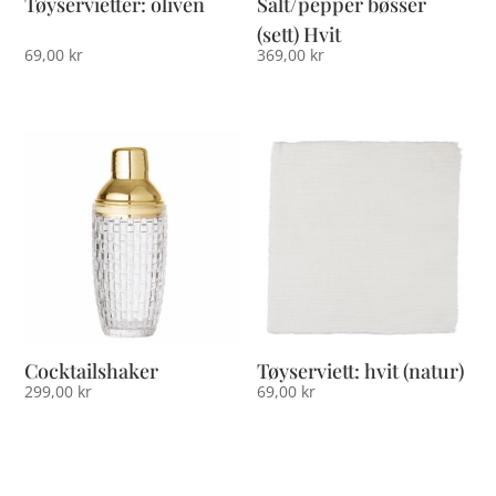
Tøyservietter: oliven
Salt/pepper bøsser
(sett) Hvit
69,00
kr
369,00
kr
Cocktailshaker
Tøyserviett: hvit (natur)
299,00
kr
69,00
kr