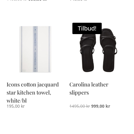
pris
pris
var:
er:
1495,00 kr.
999,00 kr.
Tilbud!
Icons cotton jacquard
Carolina leather
star kitchen towel,
slippers
white/bl
Opprinnelig
Nåværende
195,00
kr
1495,00
kr
999,00
kr
pris
pris
var:
er:
1495,00 kr.
999,00 kr.