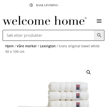
RASK LEVERING

Hjem
/
Våre merker
/
Lexington
/ Icons original towel white
50 x 100 cm