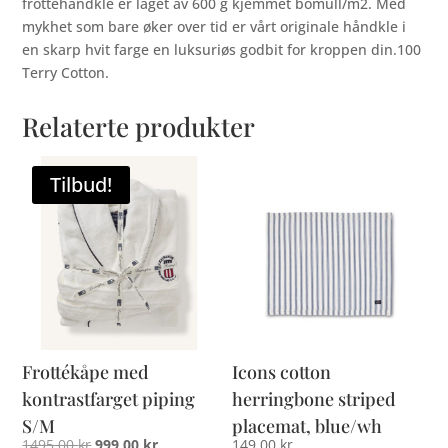
frottéhåndkle er laget av 600 g kjemmet bomull/m2. Med
mykhet som bare øker over tid er vårt originale håndkle i
en skarp hvit farge en luksuriøs godbit for kroppen din.100
Terry Cotton.
Relaterte produkter
Tilbud!
Frottékåpe med
Icons cotton
kontrastfarget piping
herringbone striped
S/M
placemat, blue/wh
Opprinnelig
Nåværende
1495,00
kr
999,00
kr
149,00
kr