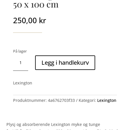
50 x 100 cm
250,00
kr
På lager
Icons
Legg i handlekurv
original
towel
white
Lexington
50
x
100
Produktnummer:
4a6762703f33
Kategori:
Lexington
cm
antall
Plysj og absorberende Lexington myke og tunge