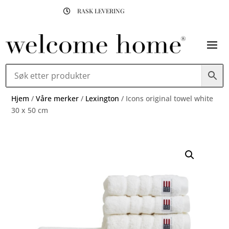
RASK LEVERING

Hjem
/
Våre merker
/
Lexington
/ Icons original towel white
30 x 50 cm