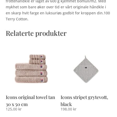
frottéhåndkle er laget av 600 g kjemmet bomull/m2. Med
mykhet som bare øker over tid er vårt originale håndkle i
en skarp hvit farge en luksuriøs godbit for kroppen din.100
Terry Cotton.
Relaterte produkter
Icons original towel tan
Icons stripet grytevott,
30 x 50 cm
black
125,00
kr
198,00
kr