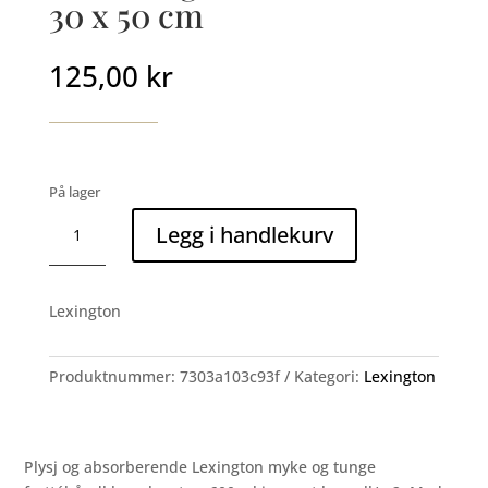
30 x 50 cm
125,00
kr
På lager
Icons
Legg i handlekurv
original
towel
white
Lexington
30
x
50
Produktnummer:
7303a103c93f
Kategori:
Lexington
cm
antall
Plysj og absorberende Lexington myke og tunge