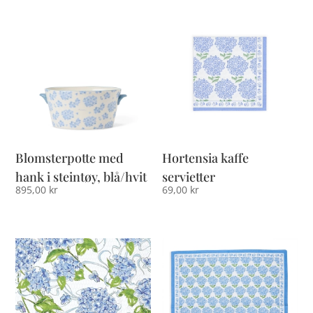
Blomsterpotte med
Hortensia kaffe
hank i steintøy, blå/hvit
servietter
895,00
kr
69,00
kr