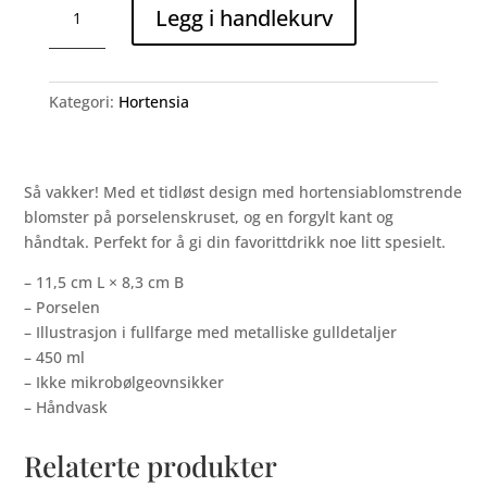
Legg i handlekurv
krus
antall
Kategori:
Hortensia
Så vakker! Med et tidløst design med hortensiablomstrende
blomster på porselenskruset, og en forgylt kant og
håndtak. Perfekt for å gi din favorittdrikk noe litt spesielt.
– 11,5 cm L × 8,3 cm B
– Porselen
– Illustrasjon i fullfarge med metalliske gulldetaljer
– 450 ml
– Ikke mikrobølgeovnsikker
– Håndvask
Relaterte produkter