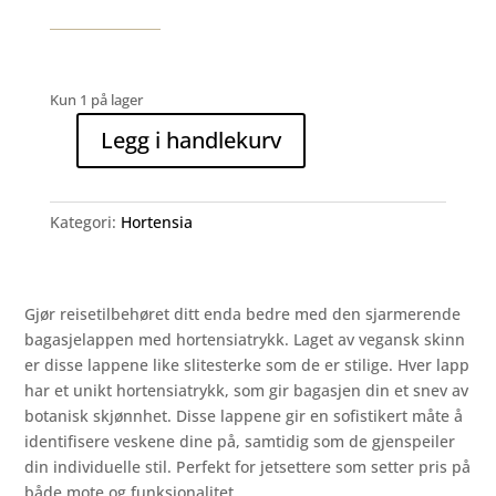
Kun 1 på lager
Legg i handlekurv
Hortensia
bagasjelapp,
blå
Kategori:
Hortensia
hortensiagren
antall
Gjør reisetilbehøret ditt enda bedre med den sjarmerende
bagasjelappen med hortensiatrykk. Laget av vegansk skinn
er disse lappene like slitesterke som de er stilige. Hver lapp
har et unikt hortensiatrykk, som gir bagasjen din et snev av
botanisk skjønnhet. Disse lappene gir en sofistikert måte å
identifisere veskene dine på, samtidig som de gjenspeiler
din individuelle stil. Perfekt for jetsettere som setter pris på
både mote og funksjonalitet.