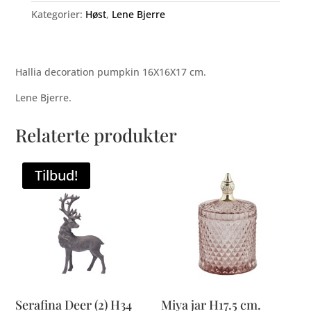
Kategorier:
Høst
,
Lene Bjerre
Hallia decoration pumpkin 16X16X17 cm.
Lene Bjerre.
Relaterte produkter
Tilbud!
Serafina Deer (2) H34
Miya jar H17.5 cm.