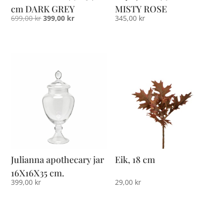
cm DARK GREY
MISTY ROSE
Opprinnelig
Nåværende
699,00
kr
399,00
kr
345,00
kr
pris
pris
var:
er:
699,00 kr.
399,00 kr.
Julianna apothecary jar
Eik, 18 cm
16X16X35 cm.
399,00
kr
29,00
kr