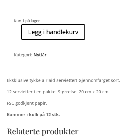
Kun 1 på lager
Legg i handlekurv
Godt
Nytt
År
Kategori:
Nyttår
(middagservietter)
antall
Eksklusive tykke airlaid servietter! Gjennomfarget sort.
12 servietter i en pakke. Størrelse: 20 cm x 20 cm.
FSC godkjent papir.
Kommer i kolli på 12 stk.
Relaterte produkter