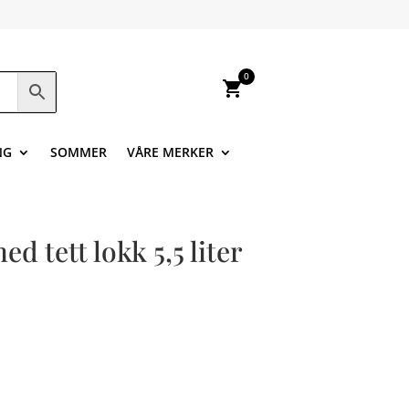
0
shopping_cart
NG
SOMMER
VÅRE MERKER
d tett lokk 5,5 liter