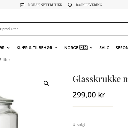
NORSK NETTBUTIKK
RASK LEVERING


ØR
KLÆR & TILBEHØR
NORGE 🇳🇴
SALG
SESO
 liter
Glasskrukke me
299,00
kr
Utsolgt