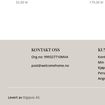
32,00
kr
179,00
kr
KONTAKT OSS
KU
Org.no:
999327710
MVA
Kont
Min
post@welcomehome.no
Kjøp
Pers
Angr
Levert av
Digipos AS