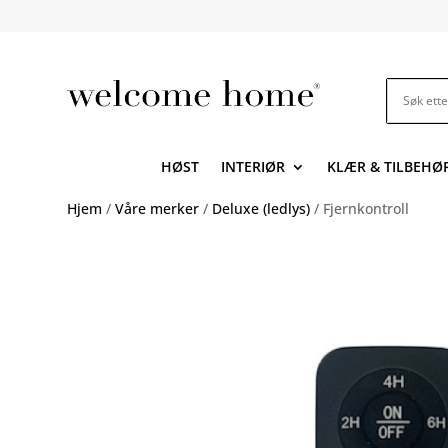
HØST
INTERIØR
KLÆR & TILBEHØ
Hjem
/
Våre merker
/
Deluxe (ledlys)
/ Fjernkontroll