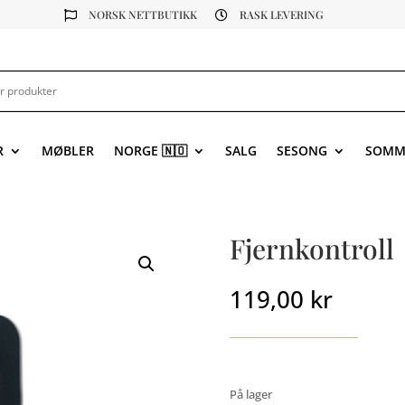
NORSK NETTBUTIKK
RASK LEVERING


R
MØBLER
NORGE 🇳🇴
SALG
SESONG
SOMM
Fjernkontroll
119,00
kr
På lager