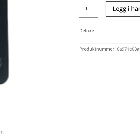
Fjernkontroll
Legg i ha
antall
Deluxe
Produktnummer:
6a971e08a
r.