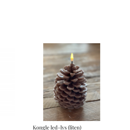
Kongle led-lys (liten)