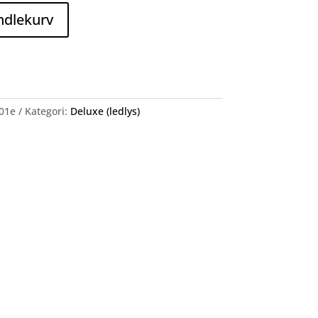
ndlekurv
01e
Kategori:
Deluxe (ledlys)