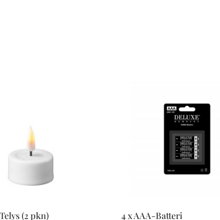
elys (2 pkn)
4 x AAA-Batteri