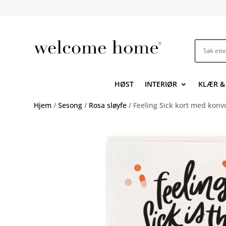
HØST
INTERIØR
KLÆR &
Hjem
/
Sesong
/
Rosa sløyfe
/ Feeling Sick kort med konv