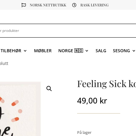
NORSK NETTBUTIKK
RASK LEVERING


 TILBEHØR
MØBLER
NORGE 🇳🇴
SALG
SESONG
olutt
Feeling Sick 
49,00
kr
På lager