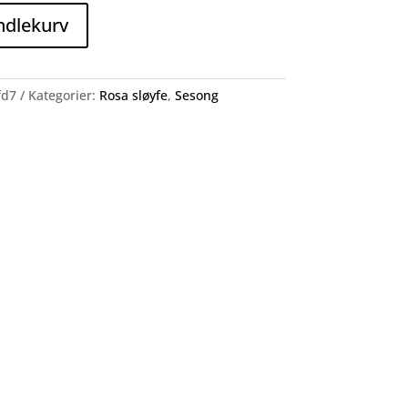
ndlekurv
fd7
Kategorier:
Rosa sløyfe
,
Sesong