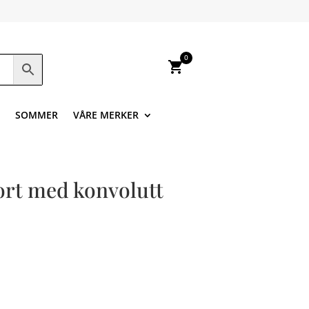
0
shopping_cart
SOMMER
VÅRE MERKER
kort med konvolutt