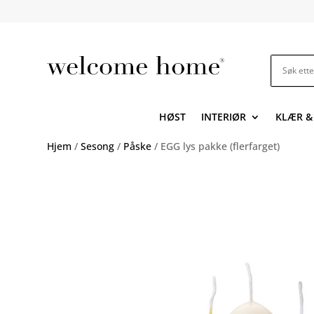
HØST
INTERIØR
KLÆR &
Hjem
/
Sesong
/
Påske
/ EGG lys pakke (flerfarget)