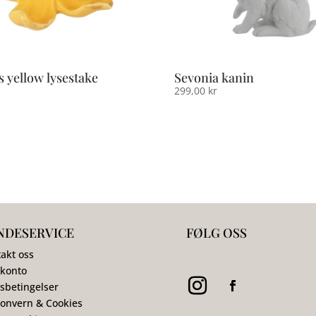
s yellow lysestake
Sevonia kanin
299,00
kr
NDESERVICE
FØLG OSS
akt oss
 konto
sbetingelser
onvern & Cookies