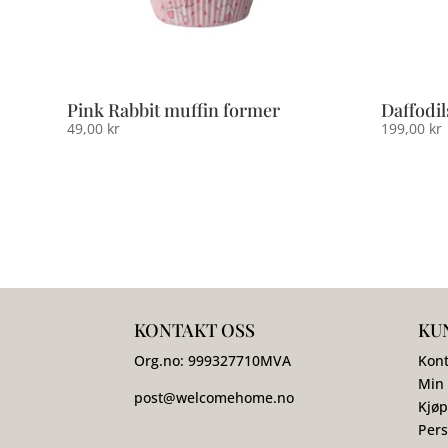
Pink Rabbit muffin former
Daffodil
49,00
kr
199,00
kr
KONTAKT OSS
KU
Org.no:
999327710
MVA
Kont
Min
post@welcomehome.no
Kjøp
Pers