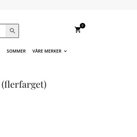
0
shopping_cart
SOMMER
VÅRE MERKER
(flerfarget)