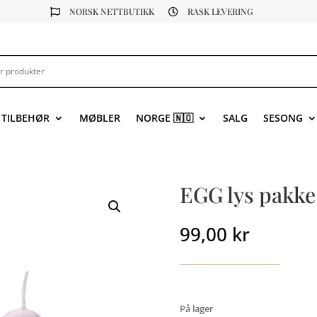
NORSK NETTBUTIKK
RASK LEVERING


 TILBEHØR
MØBLER
NORGE 🇳🇴
SALG
SESONG
EGG lys pakke 
99,00
kr
På lager