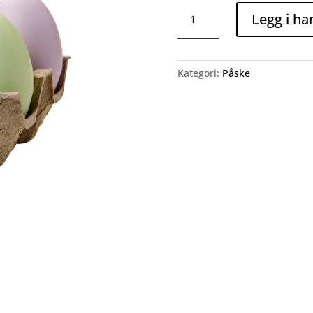
EGG
Legg i ha
lys
pakke
(flerfarget)
antall
Kategori:
Påske