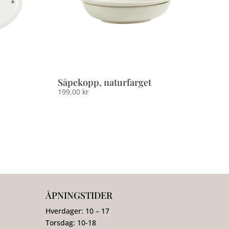
Såpekopp, naturfarget
199,00
kr
ÅPNINGSTIDER
Hverdager: 10 – 17
Torsdag: 10-18