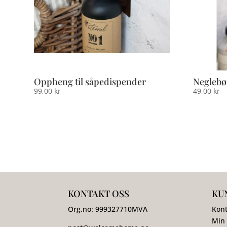
Oppheng til såpedispender
Neglebø
99,00
kr
49,00
kr
KONTAKT OSS
KU
Org.no:
999327710
MVA
Kont
Min