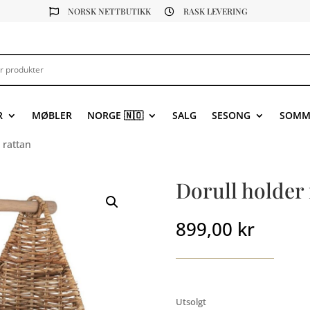
NORSK NETTBUTIKK
RASK LEVERING


R
MØBLER
NORGE 🇳🇴
SALG
SESONG
SOMM
 rattan
Dorull holder 
899,00
kr
Utsolgt