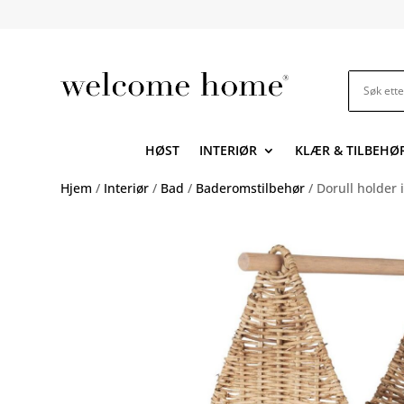
HØST
INTERIØR
KLÆR & TILBEHØ
Hjem
/
Interiør
/
Bad
/
Baderomstilbehør
/ Dorull holder i