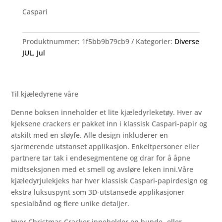
Caspari
Produktnummer:
1f5bb9b79cb9
Kategorier:
Diverse
JUL
,
Jul
Til kjæledyrene våre
Denne boksen inneholder et lite kjæledyrleketøy. Hver av
kjeksene crackers er pakket inn i klassisk Caspari-papir og
atskilt med en sløyfe. Alle design inkluderer en
sjarmerende utstanset applikasjon. Enkeltpersoner eller
partnere tar tak i endesegmentene og drar for å åpne
midtseksjonen med et smell og avsløre leken inni.Våre
kjæledyrjulekjeks har hver klassisk Caspari-papirdesign og
ekstra luksuspynt som 3D-utstansede applikasjoner
spesialbånd og flere unike detaljer.
Hver Christmas Cracker inneholder en hunde- eller