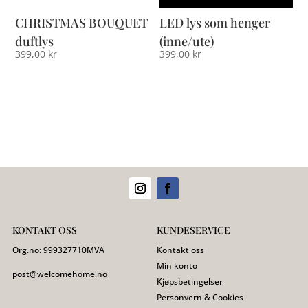
CHRISTMAS BOUQUET
LED lys som henger
duftlys
(inne/ute)
399,00
kr
399,00
kr
KONTAKT OSS
KUNDESERVICE
Org.no:
999327710
MVA
Kontakt oss
Min konto
post@welcomehome.no
Kjøpsbetingelser
Personvern & Cookies