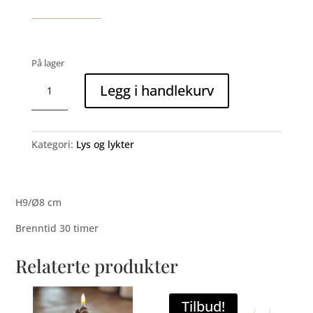
På lager
Diamantlys
Legg i handlekurv
med
glitter,
creme
lite
Kategori:
Lys og lykter
antall
H9/Ø8 cm
Brenntid 30 timer
Relaterte produkter
Tilbud!