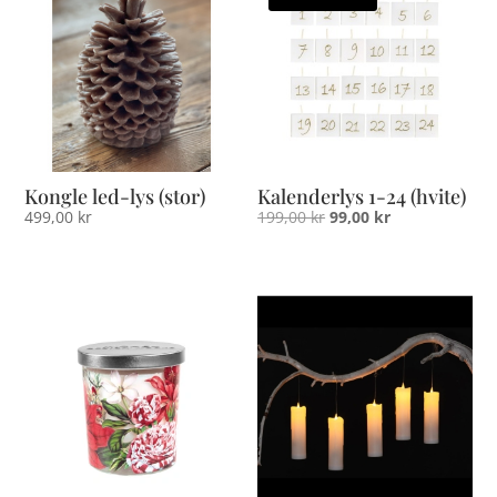
Kongle led-lys (stor)
Kalenderlys 1-24 (hvite)
Opprinnelig
Nåværende
499,00
kr
199,00
kr
99,00
kr
pris
pris
var:
er:
199,00 kr.
99,00 kr.