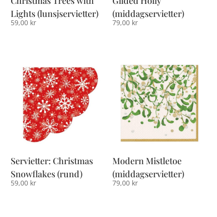
Christmas Trees with
Gilded Holly
Lights (lunsjservietter)
(middagservietter)
59,00
kr
79,00
kr
Servietter: Christmas
Modern Mistletoe
Snowflakes (rund)
(middagservietter)
59,00
kr
79,00
kr