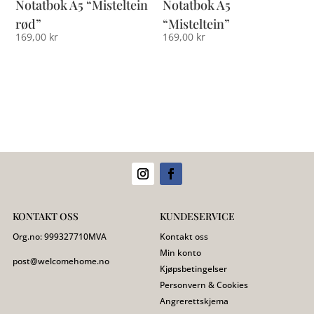
Notatbok A5 “Misteltein
Notatbok A5
rød”
“Misteltein”
169,00
kr
169,00
kr
KONTAKT OSS
KUNDESERVICE
Org.no:
999327710
MVA
Kontakt oss
Min konto
post@welcomehome.no
Kjøpsbetingelser
Personvern & Cookies
Angrerettskjema