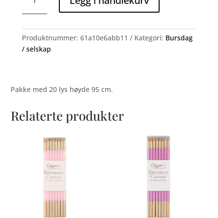
Legg i handlekurv
Candles,
sølv
antall
Produktnummer:
61a10e6abb11
Kategori:
Bursdag
/ selskap
Pakke med 20 lys høyde 95 cm.
Relaterte produkter