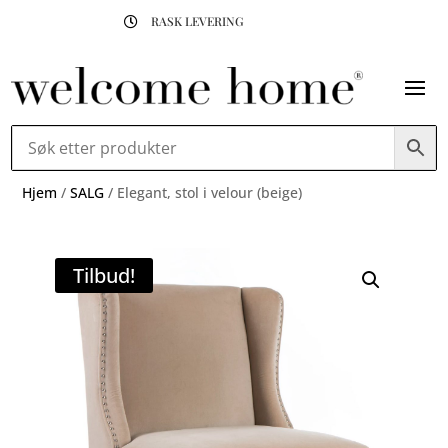
RASK LEVERING

Hjem
/
SALG
/ Elegant, stol i velour (beige)
Tilbud!