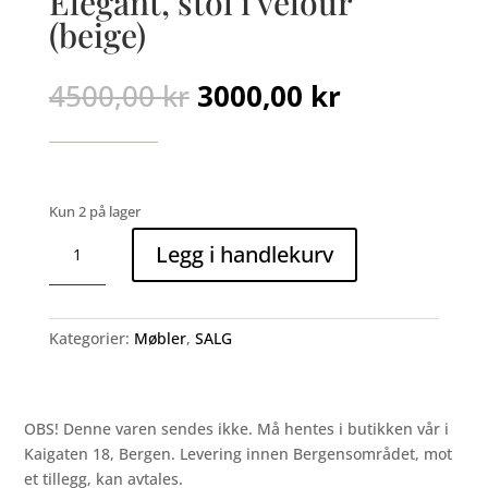
Elegant, stol i velour
(beige)
Opprinnelig
Nåværend
4500,00
kr
3000,00
kr
pris
pris
var:
er:
4500,00 kr.
3000,00 kr.
Kun 2 på lager
Elegant,
Legg i handlekurv
stol
i
velour
(beige)
Kategorier:
Møbler
,
SALG
antall
OBS! Denne varen sendes ikke. Må hentes i butikken vår i
Kaigaten 18, Bergen. Levering innen Bergensområdet, mot
et tillegg, kan avtales.