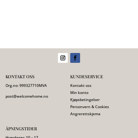
pris
pris
pris
pris
var:
er:
var:
er:
599,00 kr.
499,00 kr.
99,00 kr.
29,00 kr.
KONTAKT OSS
KUNDESERVICE
Org.no:
999327710
MVA
Kontakt oss
Min konto
post@welcomehome.no
Kjøpsbetingelser
Personvern & Cookies
Angrerettskjema
ÅPNINGSTIDER
Hverdager: 10 – 17