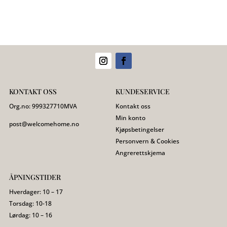
89,00 kr.
49,00 kr.
KONTAKT OSS
KUNDESERVICE
Org.no:
999327710
MVA
Kontakt oss
Min konto
post@welcomehome.no
Kjøpsbetingelser
Personvern & Cookies
Angrerettskjema
ÅPNINGSTIDER
Hverdager: 10 – 17
Torsdag: 10-18
Lørdag: 10 – 16