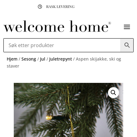
RASK LEVERING

Hjem
/
Sesong
/
Jul
/
Juletrepynt
/ Aspen skijakke, ski og
staver