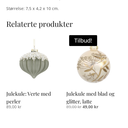
Størrelse: 7,5 x 4,2 x 10 cm.
Relaterte produkter
Tilbud!
Julekule: Verte med
Julekule med blad og
perler
glitter, latte
Opprinnelig
Nåværende
89,00
kr
89,00
kr
49,00
kr
pris
pris
var:
er: