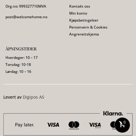
Org.no:
999327710
MVA
Kontakt oss
Min konto
post@welcomehome.no
Kjøpsbetingelser
Personvern & Cookies
Angrerettskjema
ÅPNINGSTIDER
Hverdager: 10 – 17
Torsdag: 10-18
Lørdag: 10 – 16
Levert av
Digipos AS
0
shopping_cart